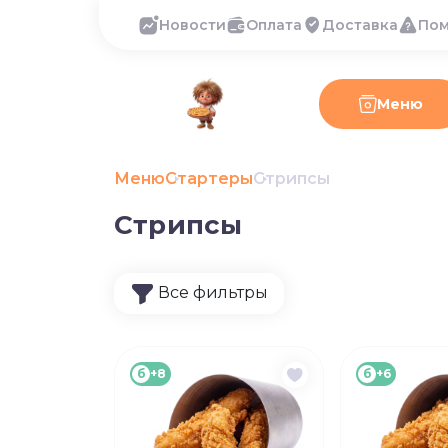
Новости
Оплата
Доставка
По
Меню
Меню
Стартеры
Стрипсы
Стрипсы
Все фильтры
б
+8
б
+6