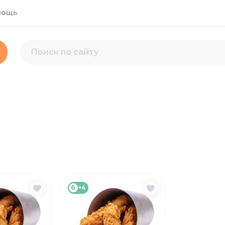
мощь
б
+4