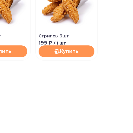
т
Стрипсы 3шт
199 ₽
/ 1 шт
пить
Купить