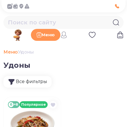
Меню
Меню
Удоны
Удоны
Все фильтры
б
+8
Популярное