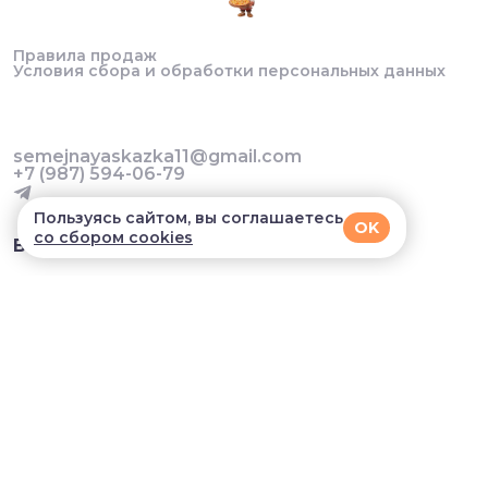
Правила продаж
Условия сбора и обработки персональных данных
semejnayaskazka11@gmail.com
+7 (987) 594-06-79
Пользуясь сайтом, вы соглашаетесь
OK
со сбором cookies
В приложении удобнее!
© 2026, Семейная сказка. Все права защищены
Разработка сайта и мобильных приложений облачный
SAAS сервис
SalesKit