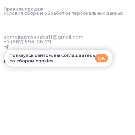
Правила продаж
Условия сбора и обработки персональных данных
semejnayaskazka11@gmail.com
+7 (987) 594-06-79
Пользуясь сайтом, вы соглашаетесь
OK
со сбором cookies
В приложении удобнее!
© 2026, Семейная сказка. Все права защищены
Разработка сайта и мобильных приложений облачный
SAAS сервис
SalesKit