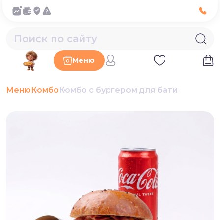
Меню
Меню
Комбо
Комбо с бургером для бати